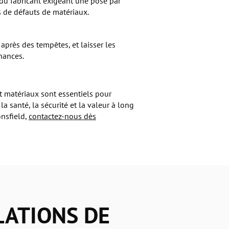
du fabricant exigeant une pose par
s de défauts de matériaux.
près des tempêtes, et laisser les
nances.
 et matériaux sont essentiels pour
la santé, la sécurité et la valeur à long
nsfield,
contactez-nous dès
LATIONS DE