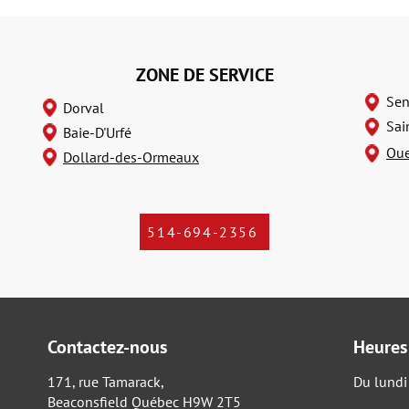
ZONE DE SERVICE
Sen
Dorval
Sai
Baie-D'Urfé
Oue
Dollard-des-Ormeaux
514-694-2356
Contactez-nous
Heures
171, rue Tamarack,
Du lundi
Beaconsfield Québec H9W 2T5